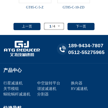
GT85-C-5-Z
GT85-C-10-ZD
1
/
4
上一页
下一页
189-9434-7807
0512-55275965
产品中心
行星减速机
中空旋转平台
换向器
关节模组
谐波减速机
RV减速机
蜗轮蜗杆减速机
分割器