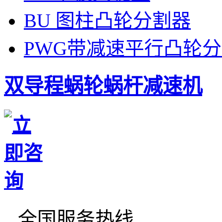
BU 图柱凸轮分割器
PWG带减速平行凸轮
双导程蜗轮蜗杆减速机
全国服务热线